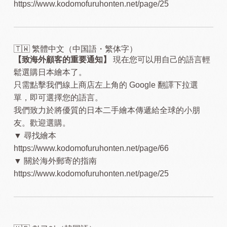
https://www.kodomofuruhonten.net/page/25
🇹🇼 繁體中文（中国語・繁体字）
【致海外顧客的重要通知】
現在您可以用自己的語言輕
鬆選購日本繪本了。
只需點擊我們線上商店左上角的 Google 翻譯下拉選
單，即可選擇您的語言。
我們致力於將優質的日本二手繪本傳遞給全球的小朋
友。歡迎選購。
▼ 尋找繪本
https://www.kodomofuruhonten.net/page/66
▼ 關於海外郵寄的指南
https://www.kodomofuruhonten.net/page/25