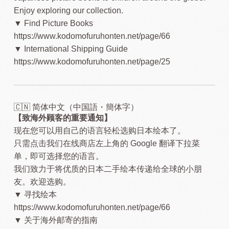
Enjoy exploring our collection.
▼ Find Picture Books
https://www.kodomofuruhonten.net/page/66
▼ International Shipping Guide
https://www.kodomofuruhonten.net/page/25
🇨🇳 简体中文（中国語・簡体字）
【致海外顾客的重要通知】
现在您可以用自己的语言轻松选购日本绘本了。
只需点击我们在线商店左上角的 Google 翻译下拉菜
单，即可选择您的语言。
我们致力于将优质的日本二手绘本传递给全球的小朋
友。欢迎选购。
▼ 寻找绘本
https://www.kodomofuruhonten.net/page/66
▼ 关于海外邮寄的指南