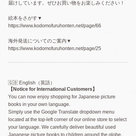
届けしています。ぜひお買い物をお楽しみください！
絵本をさがす▼
https://www.kodomofuruhonten.net/page/66
海外発送についてのご案内▼
https://www.kodomofuruhonten.net/page/25
🇬🇧 English（英語）
【Notice for International Customers】
You can now enjoy shopping for Japanese picture
books in your own language.
Simply use the Google Translate dropdown menu
located at the top-left corner of our online store to select
your language. We carefully deliver beautiful used
Japanese picture books to children around the globe.