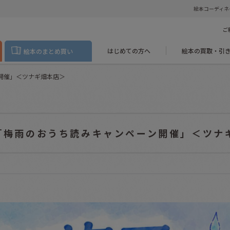
絵本コーディネ
ご
はじめての方へ
絵本の買取・引
絵本のまとめ買い
ン開催」＜ツナギ畑本店＞
 「梅雨のおうち読みキャンペーン開催」＜ツナ