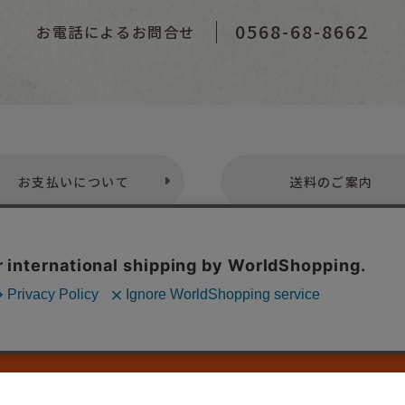
0568-68-8662
お電話によるお問合せ
お支払いについて
送料のご案内
プライバシーポリシー
特定商取引法表示
お問い合わせ
株式会社こども古本店
愛知県公安委員会 第542552101000号
© Kodomofuruhonten. all rights reserved.