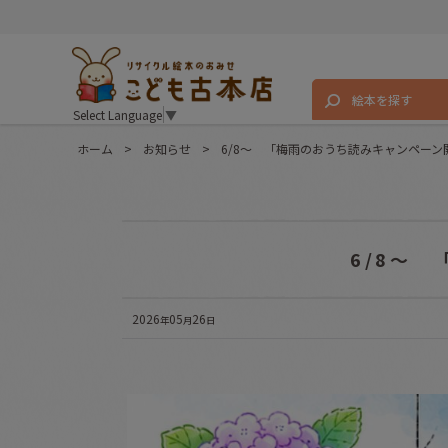
絵本を探す
Select Language
▼
ホーム
>
お知らせ
>
6/8～ 「梅雨のおうち読みキャンペー
6/8～
2026
05
26
年
月
日