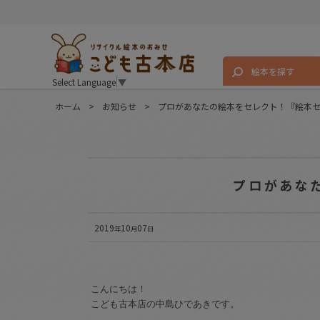
絵本を探す
Select Language
▼
ホーム
>
お知らせ
>
プロがあなたの絵本をセレクト！『絵本
プロがあな
2019
10
07
年
月
日
こんにちは！
こども古本店の中島ひであきです。