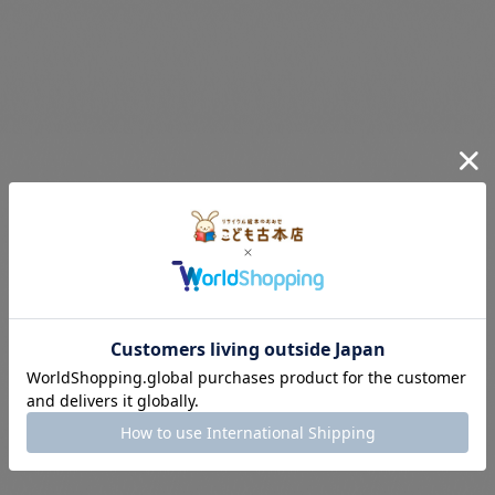
«
前
次
»
お知らせ