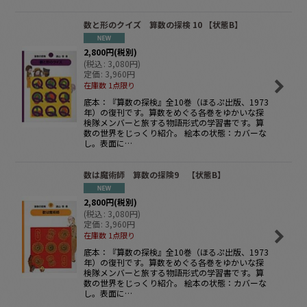
数と形のクイズ 算数の探検 10 【状態B】
2,800
円
(税別)
(
税込
:
3,080
円
)
定価
:
3,960
円
在庫数 1点限り
底本：『算数の探検』全10巻（ほるぷ出版、1973
年）の復刊です。算数をめぐる各巻をゆかいな探
検隊メンバーと旅する物語形式の学習書です。算
数の世界をじっくり紹介。 絵本の状態：カバーな
し。表面に…
数は魔術師 算数の探険9 【状態B】
2,800
円
(税別)
(
税込
:
3,080
円
)
定価
:
3,960
円
在庫数 1点限り
底本：『算数の探検』全10巻（ほるぷ出版、1973
年）の復刊です。算数をめぐる各巻をゆかいな探
検隊メンバーと旅する物語形式の学習書です。算
数の世界をじっくり紹介。 絵本の状態：カバーな
し。表面に…