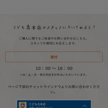
英語・外国語
マーク・記号・いろ
すうじ・さんすう
とけい
ご購入に関するご相談やお問い合わせはこちら。
地図
スタッフが親切にお応えします。
美術
受付
その他
10：00 〜 16：00
※水・土・日・祝は対応をお休みいただいています。
ページ下部のチャットウインドウよりお問い合わせくださ
い。