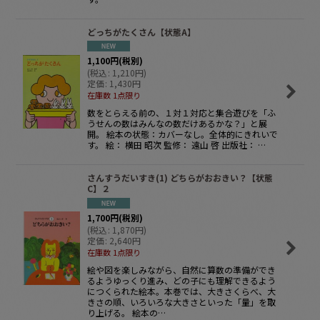
どっちがたくさん【状態A】
1,100
円
(税別)
(
税込
:
1,210
円
)
定価
:
1,430
円
在庫数 1点限り
数をとらえる前の、１対１対応と集合遊びを「ふ
うせんの数はみんなの数だけあるかな？」と展
開。 絵本の状態：カバーなし。全体的にきれいで
す。 絵： 横田 昭次 監修： 遠山 啓 出版社： …
さんすうだいすき(1) どちらがおおきい？【状態
C】２
1,700
円
(税別)
(
税込
:
1,870
円
)
定価
:
2,640
円
在庫数 1点限り
絵や図を楽しみながら、自然に算数の準備ができ
るようゆっくり進み、どの子にも理解できるよう
につくられた絵本。本巻では、大きさくらべ、大
きさの順、いろいろな大きさといった「量」を取
り上げる。 絵本の…