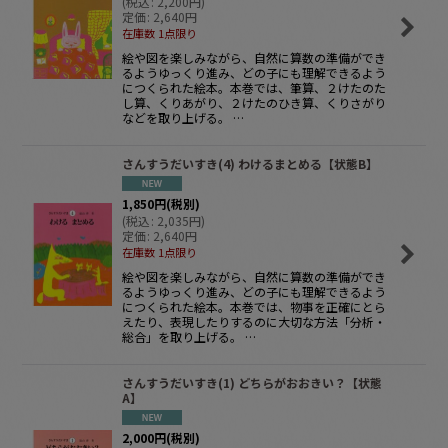
(
税込
:
2,200
円
)
定価
:
2,640
円
在庫数 1点限り
絵や図を楽しみながら、自然に算数の準備ができ
るようゆっくり進み、どの子にも理解できるよう
につくられた絵本。本巻では、筆算、２けたのた
し算、くりあがり、２けたのひき算、くりさがり
などを取り上げる。 …
さんすうだいすき(4) わけるまとめる【状態B】
1,850
円
(税別)
(
税込
:
2,035
円
)
定価
:
2,640
円
在庫数 1点限り
絵や図を楽しみながら、自然に算数の準備ができ
るようゆっくり進み、どの子にも理解できるよう
につくられた絵本。本巻では、物事を正確にとら
えたり、表現したりするのに大切な方法「分析・
総合」を取り上げる。 …
さんすうだいすき(1) どちらがおおきい？【状態
A】
2,000
円
(税別)