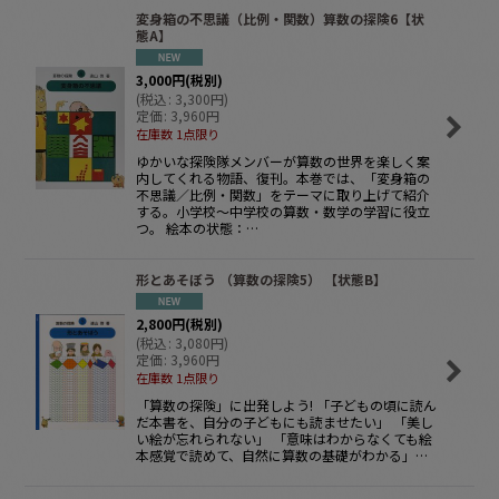
変身箱の不思議（比例・関数）算数の探険6【状
態A】
3,000
円
(税別)
(
税込
:
3,300
円
)
定価
:
3,960
円
在庫数 1点限り
ゆかいな探険隊メンバーが算数の世界を楽しく案
内してくれる物語、復刊。本巻では、「変身箱の
不思議／比例・関数」をテーマに取り上げて紹介
する。小学校〜中学校の算数・数学の学習に役立
つ。 絵本の状態：…
形とあそぼう （算数の探険5） 【状態B】
2,800
円
(税別)
(
税込
:
3,080
円
)
定価
:
3,960
円
在庫数 1点限り
「算数の探険」に出発しよう! 「子どもの頃に読ん
だ本書を、自分の子どもにも読ませたい」 「美し
い絵が忘れられない」 「意味はわからなくても絵
本感覚で読めて、自然に算数の基礎がわかる」…