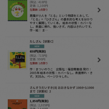
(
税込
:
418
円
)
定価
:
1,100
円
在庫数 1点限り
悪魔が小人を「とる」という物語をとおして、
「とる」=「ひきざん」の基本的な考えを分かり
やすく展開していく本。 絵本の状態：カバーな
し。表面に擦れ、強いきず。内容はきれいです。
作・絵： ま…
たしざん【状態C】
650
円
(税別)
(
税込
:
715
円
)
定価
:
990
円
在庫数 1点限り
作：まついのりこ 出版社：福音館書店 発行：
2005年 絵本の状態：カバーなし。表面擦れ・き
ず。天凹み。ページ少々しわ。
さんすうだいすき(8) おおきなかず 100から1000
まで【状態B】2
1,850
円
(税別)
(
税込
:
2,035
円
)
定価
:
2,640
円