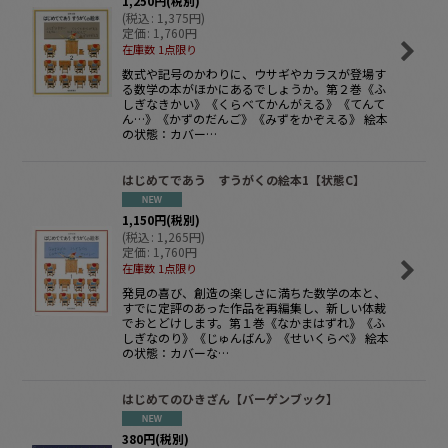
1,250
円
(税別)
(
税込
:
1,375
円
)
定価
:
1,760
円
在庫数 1点限り
数式や記号のかわりに、ウサギやカラスが登場す
る数学の本がほかにあるでしょうか。第２巻《ふ
しぎなきかい》《くらべてかんがえる》《てんて
ん…》《かずのだんご》《みずをかぞえる》 絵本
の状態：カバー…
はじめてであう すうがくの絵本1【状態C】
1,150
円
(税別)
(
税込
:
1,265
円
)
定価
:
1,760
円
在庫数 1点限り
発見の喜び、創造の楽しさに満ちた数学の本と、
すでに定評のあった作品を再編集し、新しい体裁
でおとどけします。第１巻《なかまはずれ》《ふ
しぎなのり》《じゅんばん》《せいくらべ》 絵本
の状態：カバーな…
はじめてのひきざん【バーゲンブック】
380
円
(税別)