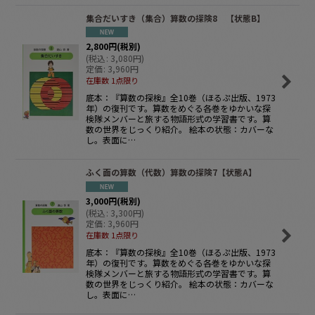
集合だいすき（集合）算数の探険8 【状態B】
2,800
円
(税別)
(
税込
:
3,080
円
)
定価
:
3,960
円
在庫数 1点限り
底本：『算数の探検』全10巻（ほるぷ出版、1973
年）の復刊です。算数をめぐる各巻をゆかいな探
検隊メンバーと旅する物語形式の学習書です。算
数の世界をじっくり紹介。 絵本の状態：カバーな
し。表面に…
ふく面の算数（代数）算数の探険7【状態A】
3,000
円
(税別)
(
税込
:
3,300
円
)
定価
:
3,960
円
在庫数 1点限り
底本：『算数の探検』全10巻（ほるぷ出版、1973
年）の復刊です。算数をめぐる各巻をゆかいな探
検隊メンバーと旅する物語形式の学習書です。算
数の世界をじっくり紹介。 絵本の状態：カバーな
し。表面に…