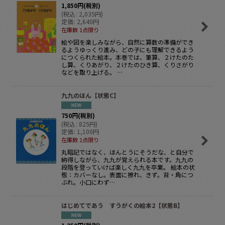
1,850
円
(税別)
(
税込
:
2,035
円
)
定価
:
2,640
円
在庫数 1点限り
絵や図を楽しみながら、自然に算数の準備ができ
るようゆっくり進み、どの子にも理解できるよう
につくられた絵本。本巻では、筆算、２けたのた
し算、くりあがり、２けたのひき算、くりさがり
などを取り上げる。 …
九九のほん【状態C】
750
円
(税別)
(
税込
:
825
円
)
定価
:
1,100
円
在庫数 1点限り
丸暗記ではなく、ほんとうにそうだな、と自分で
納得しながら、九九が覚えられる本です。九九の
段階を登っていけば楽しく九九を卒業。 絵本の状
態：カバーなし。表面に擦れ、きず。背・角につ
ぶれ。小口にわず…
はじめてであう すうがくの絵本2【状態B】