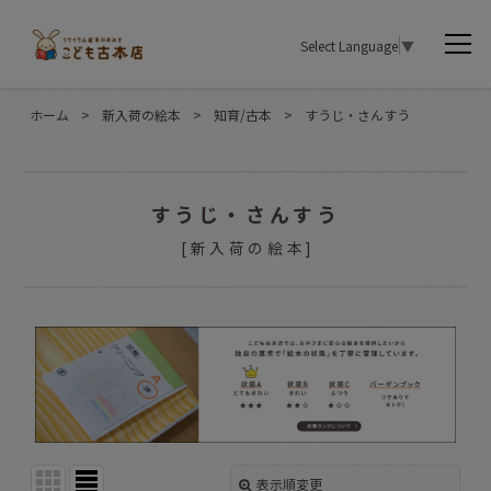
Select Language
▼
ホーム
>
新入荷の絵本
>
知育/古本
>
すうじ・さんすう
すうじ・さんすう
[
新入荷の絵本
]
表示順変更
閉じる