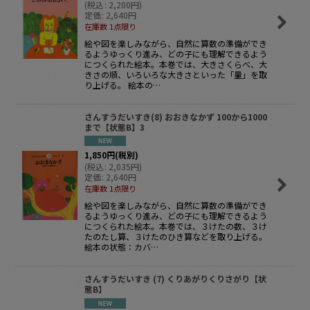
(
税込
:
2,200
円
)
定価
:
2,640
円
在庫数 1点限り
絵や図を楽しみながら、自然に算数の準備ができ
るようゆっくり進み、どの子にも理解できるよう
につくられた絵本。本巻では、大きさくらべ、大
きさの順、いろいろな大きさといった「量」を取
り上げる。 絵本の…
さんすうだいすき(8) おおきなかず 100から1000
まで【状態B】3
1,850
円
(税別)
(
税込
:
2,035
円
)
定価
:
2,640
円
在庫数 1点限り
絵や図を楽しみながら、自然に算数の準備ができ
るようゆっくり進み、どの子にも理解できるよう
につくられた絵本。本巻では、３けたの数、３け
たのたし算、３けたのひき算などを取り上げる。
絵本の状態：カバ…
さんすうだいすき (7) くりあがりくりさがり【状
態B】