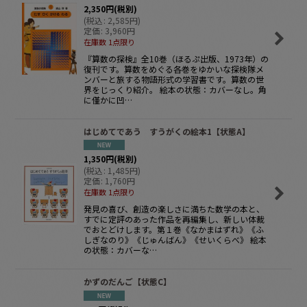
2,350
円
(税別)
(
税込
:
2,585
円
)
定価
:
3,960
円
在庫数 1点限り
『算数の探検』全10巻（ほるぷ出版、1973年）の
復刊です。算数をめぐる各巻をゆかいな探検隊メ
ンバーと旅する物語形式の学習書です。算数の世
界をじっくり紹介。 絵本の状態：カバーなし。角
に僅かに凹…
はじめてであう すうがくの絵本1【状態A】
1,350
円
(税別)
(
税込
:
1,485
円
)
定価
:
1,760
円
在庫数 1点限り
発見の喜び、創造の楽しさに満ちた数学の本と、
すでに定評のあった作品を再編集し、新しい体裁
でおとどけします。第１巻《なかまはずれ》《ふ
しぎなのり》《じゅんばん》《せいくらべ》 絵本
の状態：カバーな…
かずのだんご【状態C】