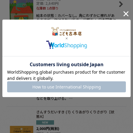
定価
:
2,640
円
在庫数 1点限り
絵本の状態：カバーなし。角にわずかに擦れがあ
りますが、他はきれいです。 出版社： 日本図書セ
ンター 発行日： 2012年02月 ISBN：
9784284202244 Ａ４
さんすうだいすき (7) くりあがりくりさがり【状
態B】２
1,850
円
(税別)
(
税込
:
2,035
円
)
定価
:
2,640
円
在庫数 1点限り
絵や図を楽しみながら、自然に算数の準備ができ
るようゆっくり進み、どの子にも理解できるよう
につくられた絵本。本巻では、筆算、２けたのた
し算、くりあがり、２けたのひき算、くりさがり
などを取り上げる。 …
さんすうだいすき (7) くりあがりくりさがり【状
態A】
2,000
円
(税別)