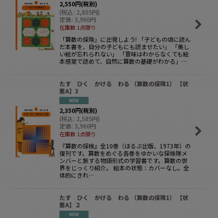
2,550
円
(税別)
(
税込
:
2,805
円
)
定価
:
3,960
円
在庫数 1点限り
「算数の探険」に出発しよう! 「子どもの頃に読ん
だ本書を、自分の子どもにも読ませたい」 「美し
い絵が忘れられない」 「意味はわからなくても絵
本感覚で読めて、自然に算数の基礎がわかる」…
たす ひく かける わる （算数の探険1） 【状
態A】3
2,350
円
(税別)
(
税込
:
2,585
円
)
定価
:
3,960
円
在庫数 1点限り
『算数の探検』全10巻（ほるぷ出版、1973年）の
復刊です。算数をめぐる各巻をゆかいな探検隊メ
ンバーと旅する物語形式の学習書です。算数の世
界をじっくり紹介。 絵本の状態：カバーなし。全
体的にきれ…
たす ひく かける わる （算数の探険1） 【状
態A】２