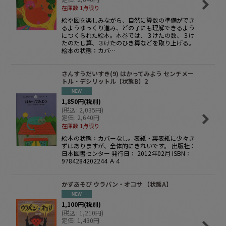
在庫数 1点限り
絵や図を楽しみながら、自然に算数の準備ができ
るようゆっくり進み、どの子にも理解できるよう
につくられた絵本。本巻では、３けたの数、３け
たのたし算、３けたのひき算などを取り上げる。
絵本の状態：カバ…
さんすうだいすき(9) はかってみよう センチメー
トル・デシリットル【状態B】2
1,850
円
(税別)
(
税込
:
2,035
円
)
定価
:
2,640
円
在庫数 1点限り
絵本の状態：カバーなし。表紙・裏表紙に少々き
ずはありますが、全体的にきれいです。 出版社：
日本図書センター 発行日： 2012年02月 ISBN：
9784284202244 Ａ４
かずあそび ウラパン・オコサ 【状態A】
1,100
円
(税別)
(
税込
:
1,210
円
)
定価
:
1,430
円