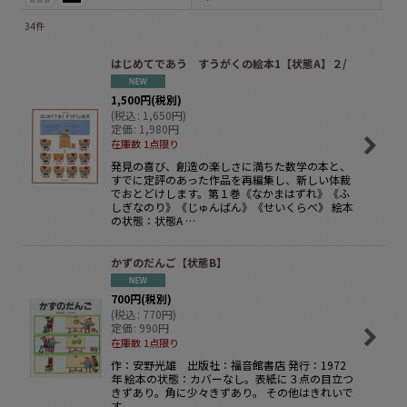
34
件
表示数
:
はじめてであう すうがくの絵本1【状態A】２/
並び順
:
1,500
円
(税別)
(
税込
:
1,650
円
)
定価
:
1,980
円
絞り込む
在庫数 1点限り
発見の喜び、創造の楽しさに満ちた数学の本と、
すでに定評のあった作品を再編集し、新しい体裁
でおとどけします。第１巻《なかまはずれ》《ふ
しぎなのり》《じゅんばん》《せいくらべ》 絵本
の状態：状態A …
かずのだんご【状態B】
700
円
(税別)
(
税込
:
770
円
)
定価
:
990
円
在庫数 1点限り
作：安野光雄 出版社：福音館書店 発行：1972
年 絵本の状態：カバーなし。表紙に３点の目立つ
きずあり。角に少々きずあり。 その他はきれいで
す。