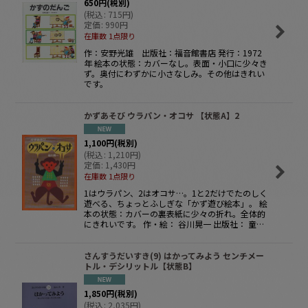
650
円
(税別)
(
税込
:
715
円
)
定価
:
990
円
在庫数 1点限り
作：安野光雄 出版社：福音館書店 発行：1972
年 絵本の状態：カバーなし。表面・小口に少々き
ず。奥付にわずかに小さなしみ。その他はきれい
です。
かずあそび ウラパン・オコサ 【状態A】2
1,100
円
(税別)
(
税込
:
1,210
円
)
定価
:
1,430
円
在庫数 1点限り
1はウラパン、2はオコサ…。1と2だけでたのしく
遊べる、ちょっとふしぎな「かず遊び絵本」。 絵
本の状態：カバーの裏表紙に少々の折れ。全体的
にきれいです。 作・絵： 谷川晃一 出版社： 童…
さんすうだいすき(9) はかってみよう センチメー
トル・デシリットル【状態B】
1,850
円
(税別)
(
税込
:
2,035
円
)