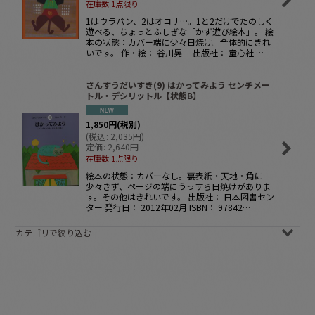
在庫数 1点限り
1はウラパン、2はオコサ…。1と2だけでたのしく
遊べる、ちょっとふしぎな「かず遊び絵本」。 絵
本の状態：カバー端に少々日焼け。全体的にきれ
いです。 作・絵： 谷川晃一 出版社： 童心社 …
さんすうだいすき(9) はかってみよう センチメー
トル・デシリットル【状態B】
1,850
円
(税別)
(
税込
:
2,035
円
)
定価
:
2,640
円
在庫数 1点限り
絵本の状態：カバーなし。裏表紙・天地・角に
少々きず、ページの端にうっすら日焼けがありま
す。その他はきれいです。 出版社： 日本図書セン
ター 発行日： 2012年02月 ISBN： 97842…
カテゴリで絞り込む
知育/古本 (全商品)
日本語